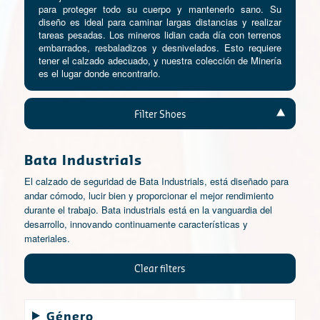
para proteger todo su cuerpo y mantenerlo sano. Su
diseño es ideal para caminar largas distancias y realizar
tareas pesadas. Los mineros lidian cada día con terrenos
embarrados, resbaladizos y desnivelados. Esto requiere
tener el calzado adecuado, y nuestra colección de Minería
es el lugar donde encontrarlo.
Filter Shoes
Bata Industrials
El calzado de seguridad de Bata Industrials, está diseñado para
andar cómodo, lucir bien y proporcionar el mejor rendimiento
durante el trabajo. Bata industrials está en la vanguardia del
desarrollo, innovando continuamente características y
materiales.
Clear filters
Género