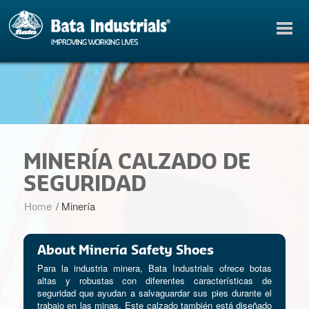
MINERÍA CALZADO DE
SEGURIDAD
Home
/
Minería
About Minería Safety Shoes
Para la industria minera, Bata Industrials ofrece botas
altas y robustas con diferentes características de
seguridad que ayudan a salvaguardar sus pies durante el
trabajo en las minas. Este calzado también está diseñado